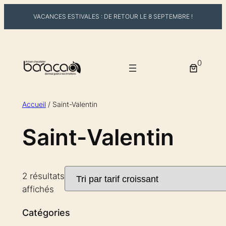
VACANCES ESTIVALES : DE RETOUR LE 8 SEPTEMBRE !
Aller
au
0
contenu
Accueil
/ Saint-Valentin
Saint-Valentin
2 résultats
Trié
affichés
par
Catégories
prix