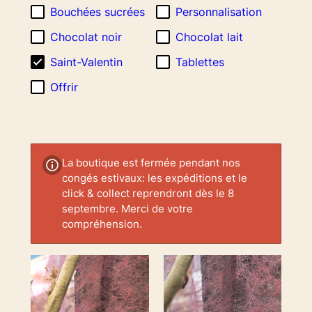
croissant
Bouchées sucrées
Personnalisation
Chocolat noir
Chocolat lait
Saint-Valentin
Tablettes
Offrir
La boutique est fermée pendant nos
congés estivaux: les expéditions et le
click & collect reprendront dès le 8
septembre. Merci de votre
compréhension.