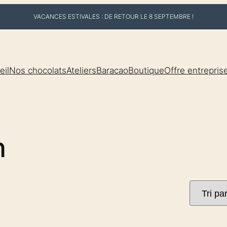
VACANCES ESTIVALES : DE RETOUR LE 8 SEPTEMBRE !
eil
Nos chocolats
Ateliers
Baracao
Boutique
Offre entrepris
n