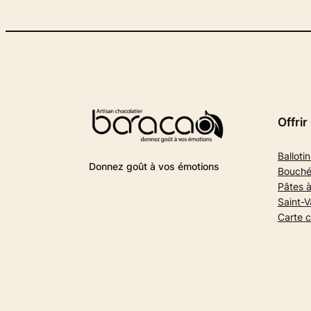
Offrir
Ballotin
Donnez goût à vos émotions
Bouché
Pâtes à
Saint-V
Carte 