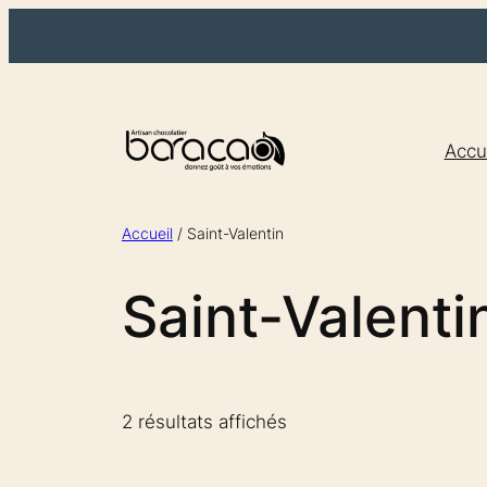
Aller
au
contenu
Accu
Accueil
/ Saint-Valentin
Saint-Valenti
Trié
2 résultats affichés
par
prix