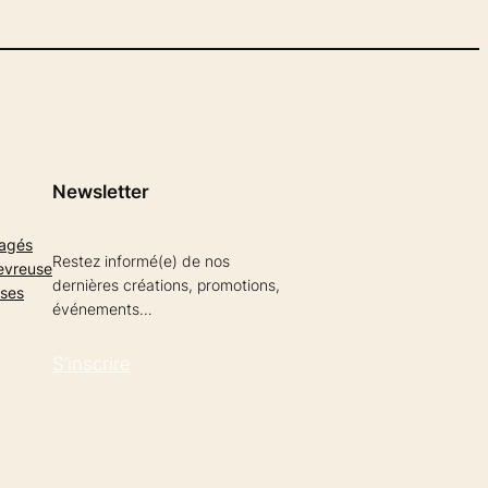
Newsletter
gagés
Restez informé(e) de nos
evreuse
dernières créations, promotions,
ises
événements…
S’inscrire