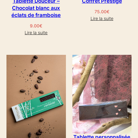
Tablette Douceur –
Coffret Prestige
Chocolat blanc aux
75.00
€
éclats de framboise
Lire la suite
9.00
€
Lire la suite
Tablette personnalisée