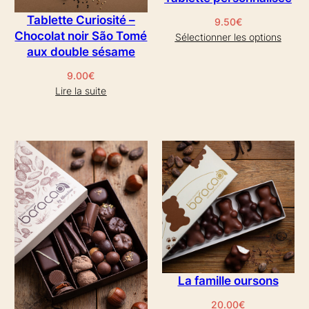
Tablette Curiosité –
9.50
€
Chocolat noir São Tomé
Sélectionner les options
aux double sésame
9.00
€
Lire la suite
La famille oursons
20.00
€