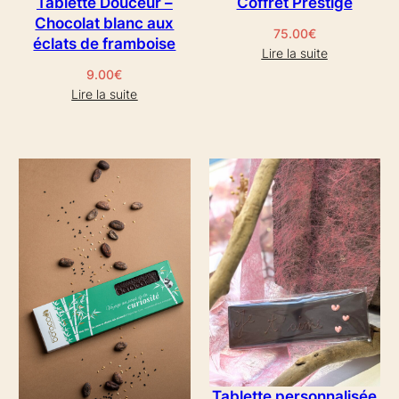
Tablette Douceur –
Coffret Prestige
Chocolat blanc aux
75.00
€
éclats de framboise
Lire la suite
9.00
€
Lire la suite
Tablette personnalisée