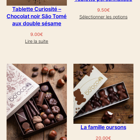
Tablette Curiosité –
9.50
€
Chocolat noir São Tomé
Sélectionner les options
aux double sésame
9.00
€
Lire la suite
La famille oursons
20.00
€