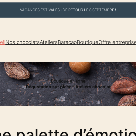
VACANCES ESTIVALES : DE RETOUR LE 8 SEPTEMBRE !
eil
Nos chocolats
Ateliers
Baracao
Boutique
Offre entrepris
Boutique en ligne
Dégustation sur place – Ateliers chocolat
e palette d’émoti