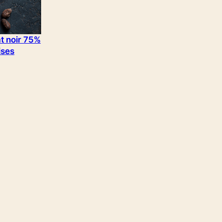
at noir 75%
ises