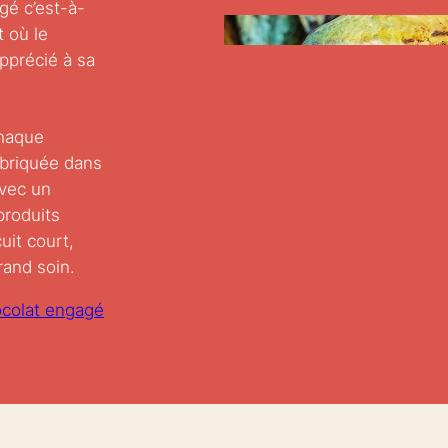
gé c’est-à-
t où le
pprécié à sa
haque
abriquée dans
avec un
roduits
uit court,
rand soin.
colat engagé