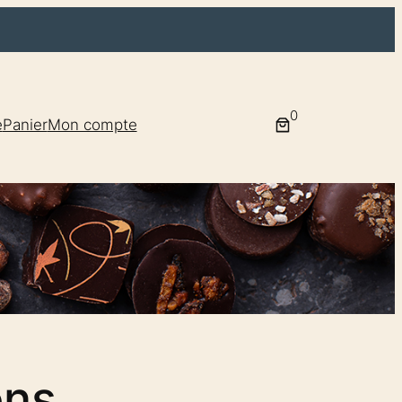
0
e
Panier
Mon compte
ons