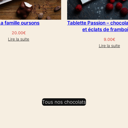
La famille oursons
Tablette Passion – chocol
et éclats de frambo
20.00
€
Lire la suite
9.00
€
Lire la suite
Tous nos chocolats