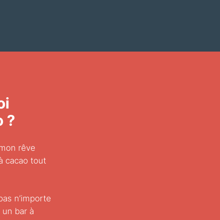
oi
 ?
 mon rêve
 à cacao tout
pas n’importe
t un bar à