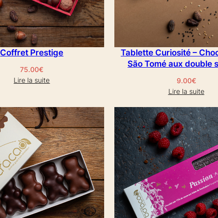
Coffret Prestige
Tablette Curiosité – Choc
São Tomé aux double 
75.00
€
Lire la suite
9.00
€
Lire la suite