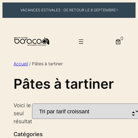
VACANCES ESTIVALES : DE RETOUR LE 8 SEPTEMBRE !
Aller
au
0
contenu
Accueil
/ Pâtes à tartiner
Pâtes à tartiner
Voici le
seul
résultat
Catégories