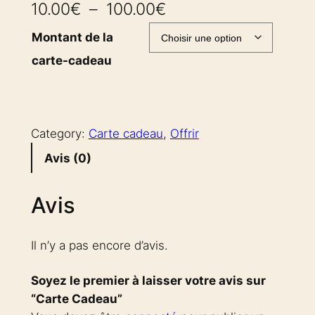
P
10.00
€
–
100.00
€
l
Montant de la
a
carte-cadeau
g
e
d
Category:
Carte cadeau
, 
Offrir
e
Avis (0)
p
Avis
r
i
Il n’y a pas encore d’avis.
x
Soyez le premier à laisser votre avis sur
“Carte Cadeau”
: