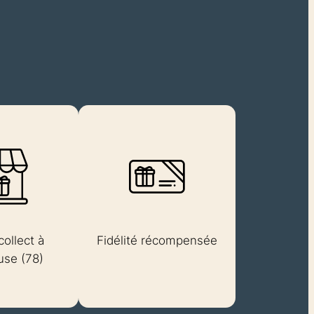
collect à
Fidélité récompensée
se (78)