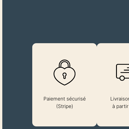
Paiement sécurisé
Livraiso
(Stripe)
à parti