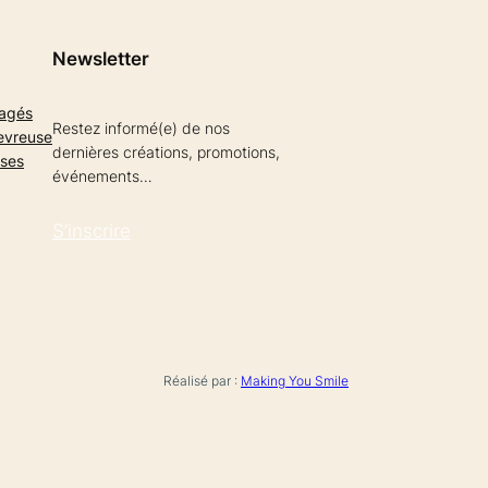
Newsletter
gagés
Restez informé(e) de nos
evreuse
dernières créations, promotions,
ises
événements…
S’inscrire
Réalisé par :
Making You Smile