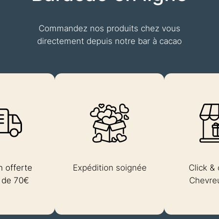
Commandez nos produits chez vous
directement depuis notre bar à cacao
n offerte
Expédition soignée
Click & 
r de 70€
Chevreu