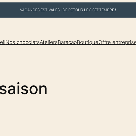
VACANCES ESTIVALES : DE RETOUR LE 8 SEPTEMBRE !
eil
Nos chocolats
Ateliers
Baracao
Boutique
Offre entrepris
saison