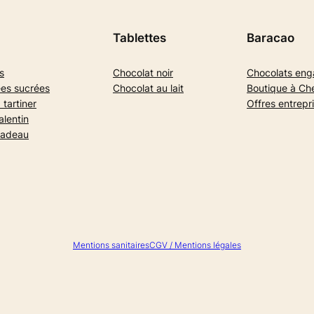
Tablettes
Baracao
s
Chocolat noir
Chocolats en
es sucrées
Chocolat au lait
Boutique à Ch
 tartiner
Offres entrepr
alentin
cadeau
Mentions sanitaires
CGV / Mentions légales