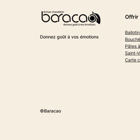
Offrir
Ballotin
Donnez goût à vos émotions
Bouché
Pâtes à
Saint-V
Carte 
©Baracao