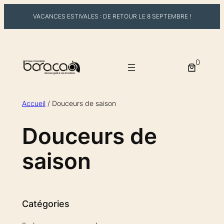
VACANCES ESTIVALES : DE RETOUR LE 8 SEPTEMBRE !
Aller
au
0
contenu
Accueil
/ Douceurs de saison
Douceurs de
saison
Catégories