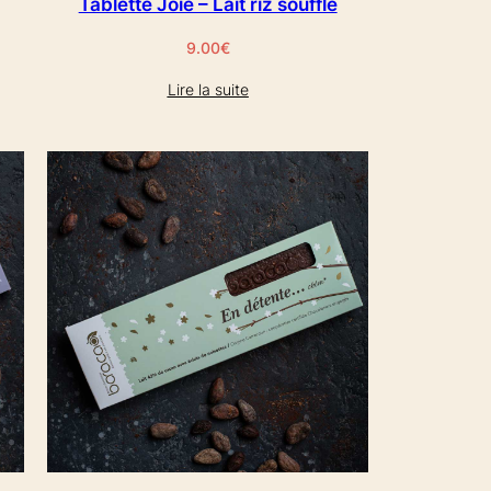
Tablette Joie – Lait riz soufflé
9.00
€
Lire la suite