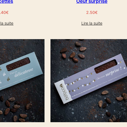
cettes
Oeuf surprise
.40
€
2.50
€
 la suite
Lire la suite