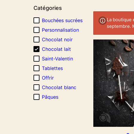
croissant
Catégories
La boutique 
Bouchées sucrées
septembre. 
Personnalisation
Chocolat noir
Chocolat lait
Saint-Valentin
Tablettes
Offrir
Chocolat blanc
Pâques