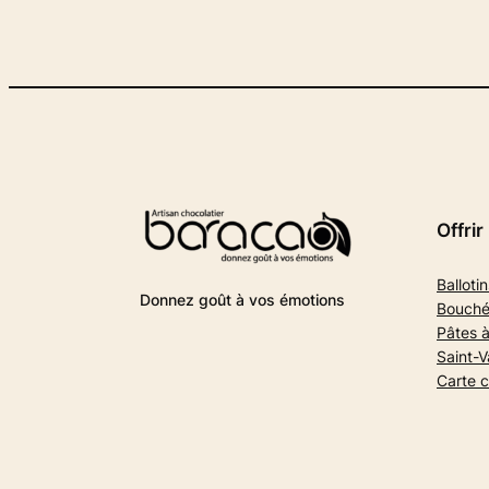
Offrir
Ballotin
Donnez goût à vos émotions
Bouché
Pâtes à
Saint-V
Carte 