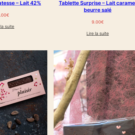
atesse – Lait 42%
Tablette Surprise – Lait carame
beurre salé
.00
€
9.00
€
 la suite
Lire la suite