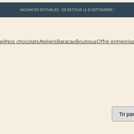
VACANCES ESTIVALES : DE RETOUR LE 8 SEPTEMBRE !
eil
Nos chocolats
Ateliers
Baracao
Boutique
Offre entrepris