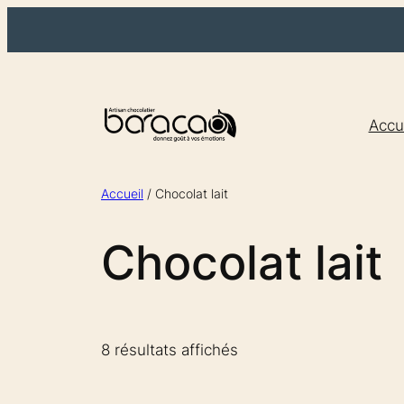
Aller
au
contenu
Accu
Accueil
/ Chocolat lait
Chocolat lait
Trié
8 résultats affichés
par
prix