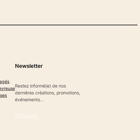
Newsletter
gagés
Restez informé(e) de nos
evreuse
dernières créations, promotions,
ises
événements…
S’inscrire