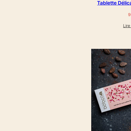
Tablette Délic
9
Lire