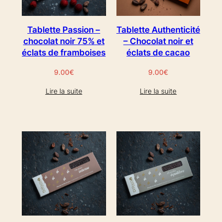
Tablette Passion –
Tablette Authenticité
chocolat noir 75% et
– Chocolat noir et
éclats de framboises
éclats de cacao
9.00
€
9.00
€
Lire la suite
Lire la suite