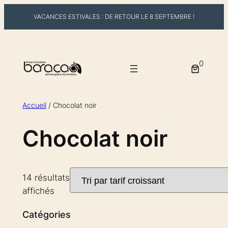
VACANCES ESTIVALES : DE RETOUR LE 8 SEPTEMBRE !
Aller
au
0
contenu
Accueil
/ Chocolat noir
Chocolat noir
14 résultats
Trié
affichés
par
Catégories
prix