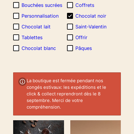
croissant
Bouchées sucrées
Coffrets
Personnalisation
Chocolat noir
Chocolat lait
Saint-Valentin
Tablettes
Offrir
Chocolat blanc
Pâques
La boutique est fermée pendant nos
congés estivaux: les expéditions et le
click & collect reprendront dès le 8
septembre. Merci de votre
compréhension.