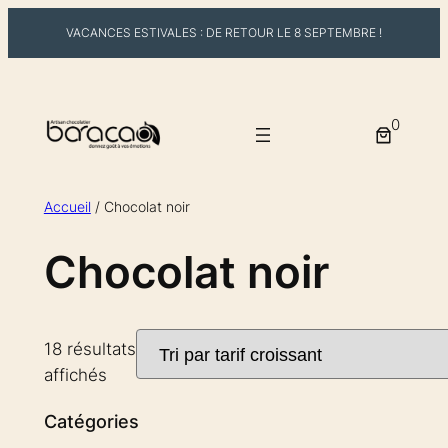
VACANCES ESTIVALES : DE RETOUR LE 8 SEPTEMBRE !
Aller
au
0
contenu
Accueil
/ Chocolat noir
Chocolat noir
18 résultats
Trié
affichés
par
Catégories
prix