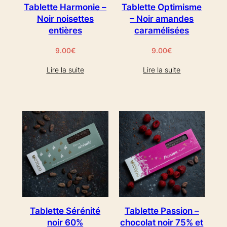
Tablette Harmonie –
Tablette Optimisme
Noir noisettes
– Noir amandes
entières
caramélisées
9.00
€
9.00
€
Lire la suite
Lire la suite
Tablette Sérénité
Tablette Passion –
noir 60%
chocolat noir 75% et