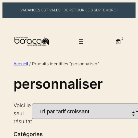
VACANCES ESTIVALES : DE RETOUR LE 8 SEPTEMBRE !
Aller
au
0
contenu
Accueil
/ Produits identifiés “personnaliser”
personnaliser
Voici le
seul
résultat
Catégories