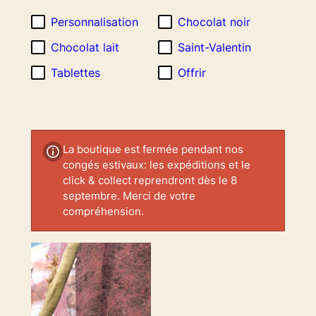
Personnalisation
Chocolat noir
Chocolat lait
Saint-Valentin
Tablettes
Offrir
La boutique est fermée pendant nos
congés estivaux: les expéditions et le
click & collect reprendront dès le 8
septembre. Merci de votre
compréhension.