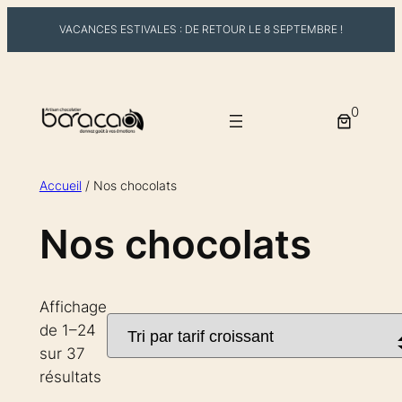
VACANCES ESTIVALES : DE RETOUR LE 8 SEPTEMBRE !
Aller
au
0
contenu
Accueil
/ Nos chocolats
Nos chocolats
Affichage
de 1–24
sur 37
Trié
résultats
par