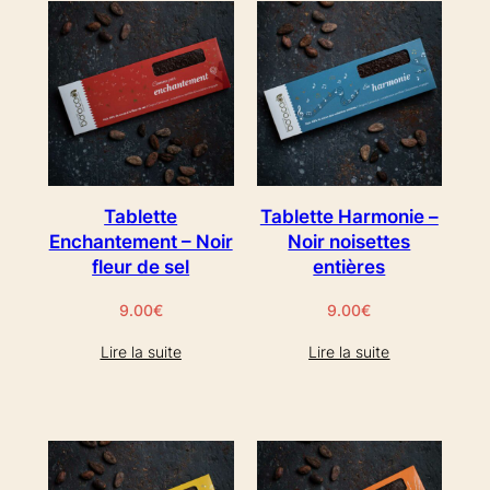
Tablette
Tablette Harmonie –
Enchantement – Noir
Noir noisettes
fleur de sel
entières
9.00
€
9.00
€
Lire la suite
Lire la suite