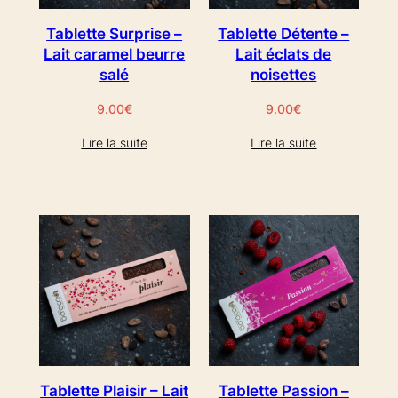
Tablette Surprise –
Tablette Détente –
Lait caramel beurre
Lait éclats de
salé
noisettes
9.00
€
9.00
€
Lire la suite
Lire la suite
Tablette Plaisir – Lait
Tablette Passion –