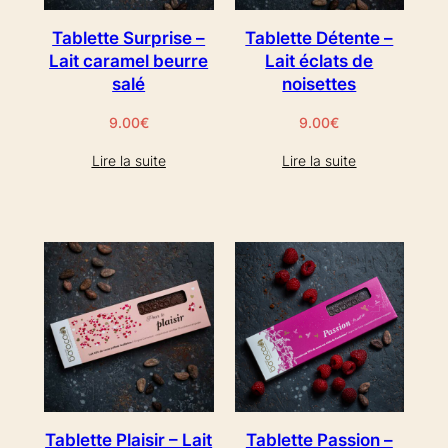
Tablette Surprise –
Tablette Détente –
Lait caramel beurre
Lait éclats de
salé
noisettes
9.00
€
9.00
€
Lire la suite
Lire la suite
Tablette Plaisir – Lait
Tablette Passion –