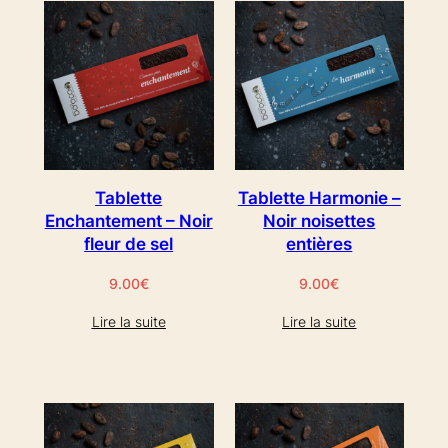
Tablette
Tablette Harmonie –
Enchantement – Noir
Noir noisettes
fleur de sel
entières
9.00
€
9.00
€
Lire la suite
Lire la suite