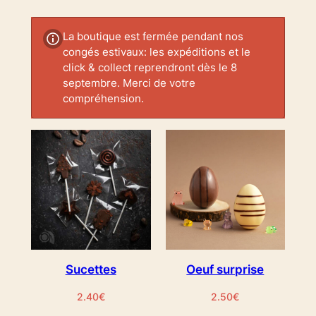
prix
croissant
La boutique est fermée pendant nos
congés estivaux: les expéditions et le
click & collect reprendront dès le 8
septembre. Merci de votre
compréhension.
Sucettes
Oeuf surprise
2.40
€
2.50
€