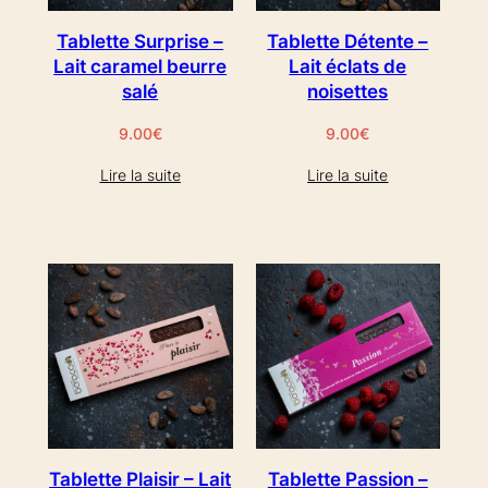
Tablette Surprise –
Tablette Détente –
Lait caramel beurre
Lait éclats de
salé
noisettes
9.00
€
9.00
€
Lire la suite
Lire la suite
Tablette Plaisir – Lait
Tablette Passion –