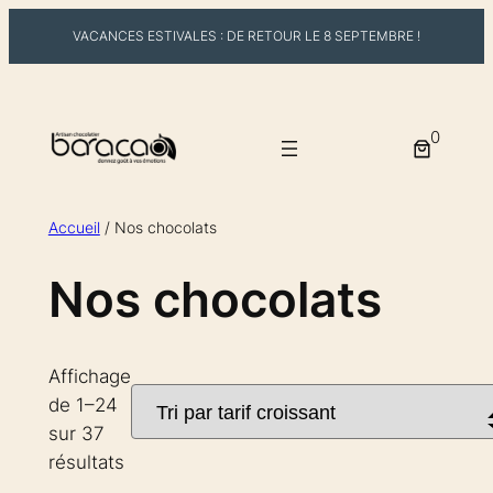
VACANCES ESTIVALES : DE RETOUR LE 8 SEPTEMBRE !
Aller
au
0
contenu
Accueil
/ Nos chocolats
Nos chocolats
Affichage
de 1–24
sur 37
Trié
résultats
par