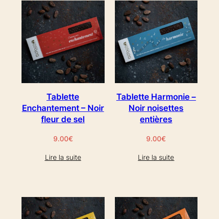
Tablette
Tablette Harmonie –
Enchantement – Noir
Noir noisettes
fleur de sel
entières
9.00
€
9.00
€
Lire la suite
Lire la suite